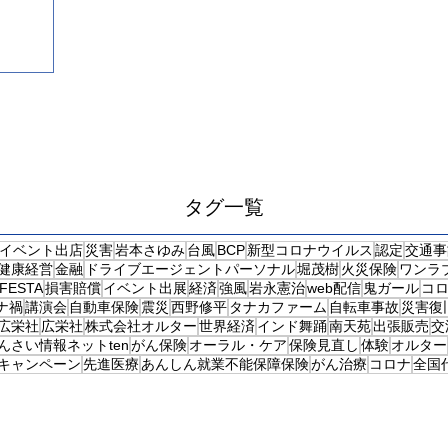
た。会場
タグ一覧
イベント出店
災害
岩本さゆみ
台風
BCP
新型コロナウイルス
認定
交通事
健康経営
金融
ドライブエージェントパーソナル
堀茂樹
火災保険
ワンラ
eFESTA
損害賠償
イベント出展
経済
強風
岩永憲治
web配信
鬼ガール
コ
ナ禍
講演会
自動車保険
震災
西野修平
タナカファーム
自転車事故
災害復
広栄社
広栄社
株式会社オルター
世界経済
インド舞踊
南天苑
出張販売
交
んさい情報ネットten
がん保険
オーラル・ケア
保険見直し
体験
オルター
キャンペーン
先進医療
あんしん就業不能保障保険
がん治療
コロナ
全国