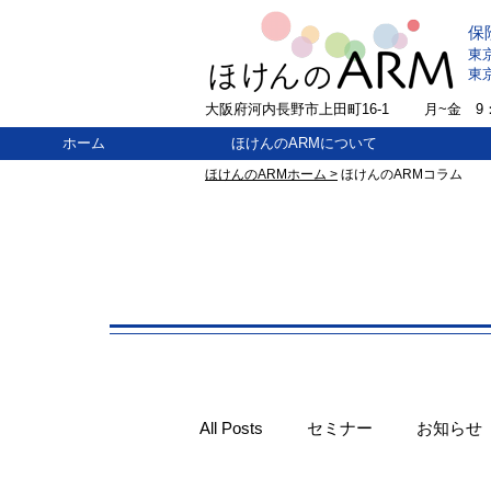
保
東
東
大阪府河内長野市上田町16-1
​月~金 9：
ホーム
ほけんのARMについて
ほけんのARMホーム >
ほけんのARMコラム
All Posts
セミナー
お知らせ