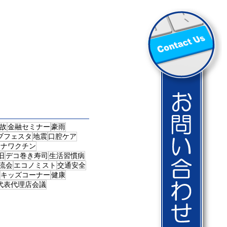
故
金融セミナー
豪雨
ブフェスタ
地震
口腔ケア
ロナワクチン
旧
デコ巻き寿司
生活習慣病
流会
エコノミスト
交通安全
キッズコーナー
健康
代表代理店会議