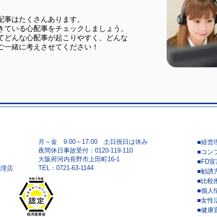
配事はたくさんあります。
きている心配事をチェックしましょう。
てどんな心配事が起こりやすく、どんな
ご一緒に考えさせてください！
月～金 9:00～17:00 土日祝日は休み
■経営
夜間休日事故受付：0120-119-110
■コン
大阪府河内長野市上田町16-1
■FD宣
​TEL：0721-63-1144
代理店
■勧誘
■比較
■個人
■女性
■健康