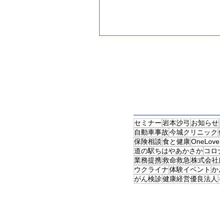
ッチを実践を交えて行いまし
は...
セミナー
岩本沙弓
お知らせ
自動車事故
今城クリニック
保険相談
食と健康
OneLov
道の駅ちはやあかさか
コロ
業務提携
救命救急
株式会社
ウクライナ
体験イベント
か
がん検診
健康経営優良法人