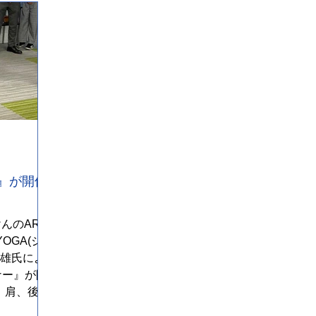
』が開催
けんのARM
OGA(ジャ
英雄氏によ
ナー』が開
、肩、後半
動とストレ