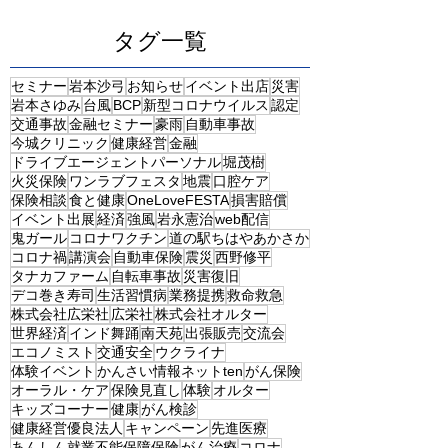
タグ一覧
セミナー
岩本沙弓
お知らせ
イベント出店
災害
岩本さゆみ
台風
BCP
新型コロナウイルス
認定
交通事故
金融セミナー
豪雨
自動車事故
今城クリニック
健康経営
金融
ドライブエージェントパーソナル
堀茂樹
火災保険
ワンラブフェスタ
地震
口腔ケア
保険相談
食と健康
OneLoveFESTA
損害賠償
イベント出展
経済
強風
岩永憲治
web配信
鬼ガール
コロナワクチン
道の駅ちはやあかさか
コロナ禍
講演会
自動車保険
震災
西野修平
タナカファーム
自転車事故
災害復旧
デコ巻き寿司
生活習慣病
業務提携
救命救急
株式会社広栄社
広栄社
株式会社オルター
世界経済
インド舞踊
南天苑
出張販売
交流会
エコノミスト
交通安全
ウクライナ
体験イベント
かんさい情報ネットten
がん保険
オーラル・ケア
保険見直し
体験
オルター
キッズコーナー
健康
がん検診
健康経営優良法人
キャンペーン
先進医療
あんしん就業不能保障保険
がん治療
コロナ