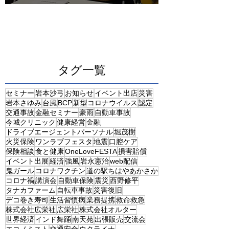
タグ一覧
セミナー
岩本沙弓
お知らせ
イベント出店
災害
岩本さゆみ
台風
BCP
新型コロナウイルス
認定
交通事故
金融セミナー
豪雨
自動車事故
今城クリニック
健康経営
金融
ドライブエージェントパーソナル
堀茂樹
火災保険
ワンラブフェスタ
地震
口腔ケア
保険相談
食と健康
OneLoveFESTA
損害賠償
イベント出展
経済
強風
岩永憲治
web配信
鬼ガール
コロナワクチン
道の駅ちはやあかさか
コロナ禍
講演会
自動車保険
震災
西野修平
タナカファーム
自転車事故
災害復旧
デコ巻き寿司
生活習慣病
業務提携
救命救急
株式会社広栄社
広栄社
株式会社オルター
世界経済
インド舞踊
南天苑
出張販売
交流会