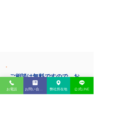
ご相談は無料ですので、お
気軽に保険のプロに相談し
お電話
お問い合わせ
弊社所在地
公式LINE
ませんか？
大黒柱のもしも・・・
お子様の心配事
ご自宅の心配事
病気やケガの心配事
などなど、ご家族の心配事はたくさん