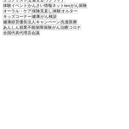
エコノミスト
交通安全
ウクライナ
体験イベント
かんさい情報ネットten
がん保険
オーラル・ケア
保険見直し
体験
オルター
キッズコーナー
健康
がん検診
健康経営優良法人
キャンペーン
先進医療
あんしん就業不能保障保険
がん治療
コロナ
全国代表代理店会議