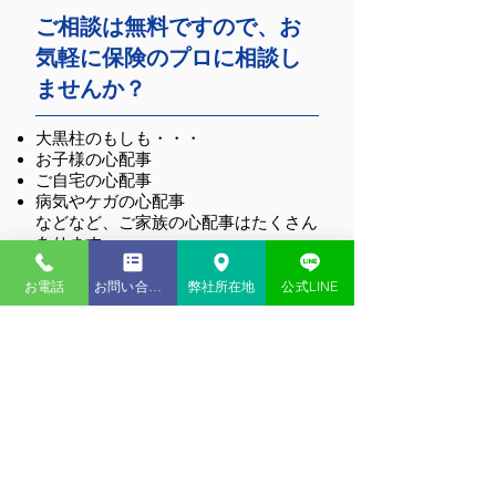
ご相談は無料ですので、お
気軽に保険のプロに相談し
弊社主催セミナーのお
ほけんのＡＲＭ講
ませんか？
知らせ
のご案内
大黒柱のもしも・・・
お子様の心配事
ご自宅の心配事
病気やケガの心配事
などなど、ご家族の心配事はたくさん
あります。
まずは、現在カバーできている心配事
をチェックしましょう。
お電話
お問い合わせ
弊社所在地
公式LINE
そして、お客様にとってどんな心配事
が起こりやすく、どんな心配事が重大
なのかをご一緒に考えさせてくださ
い！