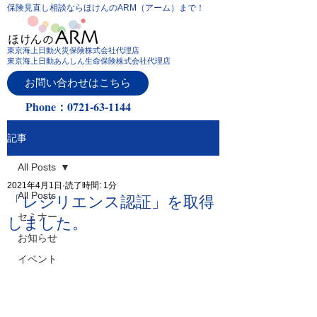
保険見直し相談ならほけんのARM（アーム）まで！
東京海上日動火災保険株式会社代理店
東京海上日動あんしん生命保険株式会社代理店
お問い合わせはこちら
Phone：0721-63-1144
記事
All Posts
2021年4月1日
読了時間: 1分
All Posts
「レジリエンス認証」を取得
セミナー
しました。
お知らせ
イベント