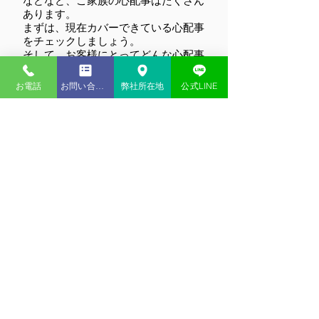
などなど、ご家族の心配事はたくさん
あります。
まずは、現在カバーできている心配事
をチェックしましょう。
そして、お客様にとってどんな心配事
が起こりやすく、どんな心配事が重大
なのかをご一緒に考えさせてくださ
お電話
お問い合わせ
弊社所在地
公式LINE
い！