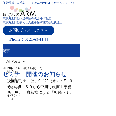
保険見直し相談ならほけんのARM（アーム）まで！
東京海上日動火災保険株式会社代理店
東京海上日動あんしん生命保険株式会社代理店
お問い合わせはこちら
Phone：0721-63-1144
記事
All Posts
2019年9月4日
読了時間: 1分
All Posts
セミナー開催のお知らせ‼
セミナー
次回セミナーは、9／25（水）１5：0
０～１6：３０から中川行政書士事務
お知らせ
所　中川　真哉様による「相続セミナ
イベント
ー」、