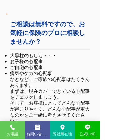
ご相談は無料ですので、お
気軽に保険のプロに相談し
弊社主催セミナーのお
岩本沙弓氏と湖東
ませんか？
知らせ
氏による講演会を
苑にて実施しまし
大黒柱のもしも・・・
お子様の心配事
ご自宅の心配事
病気やケガの心配事
などなど、ご家族の心配事はたくさん
あります。
まずは、現在カバーできている心配事
をチェックしましょう。
そして、お客様にとってどんな心配事
が起こりやすく、どんな心配事が重大
なのかをご一緒に考えさせてくださ
い！
お電話
お問い合わせ
弊社所在地
公式LINE