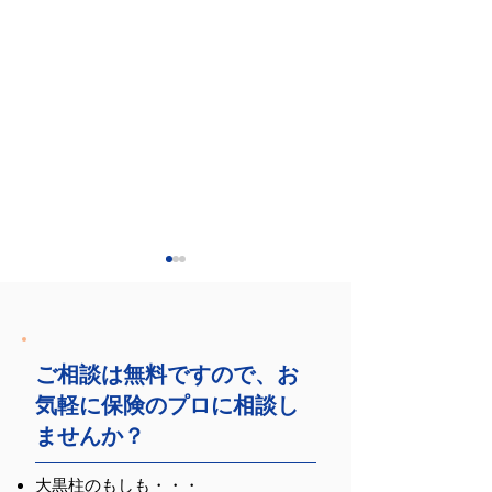
ご相談は無料ですので、お
気軽に保険のプロに相談し
金融セミナー「特別講
One Love FEST
ませんか？
演会 為替・内外情
終了しました！
勢」に延べ90名の方に
大黒柱のもしも・・・