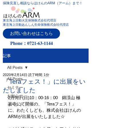
保険見直し相談ならほけんのARM（アーム）まで！
東京海上日動火災保険株式会社代理店
東京海上日動あんしん生命保険株式会社代理店
お問い合わせはこちら
Phone：0721-63-1144
記事
All Posts
2020年2月14日
読了時間: 1分
All Posts
「Teraフェス！」に出展をい
セミナー
たしました
お知らせ
2月9日 (日)10：00-16：00　錦渓山 極
楽寺にて開催の、「Teraフェス！」
イベント
に、わたくしども、株式会社ほけんの
ARMが出展をいたしました☆