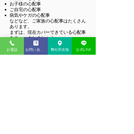
ご参加いただきまし
お子様の心配事
ご自宅の心配事
た。
病気やケガの心配事
などなど、ご家族の心配事はたくさん
あります。
まずは、現在カバーできている心配事
をチェックしましょう。
そして、お客様にとってどんな心配事
が起こりやすく、どんな心配事が重大
お電話
お問い合わせ
弊社所在地
公式LINE
なのかをご一緒に考えさせてくださ
い！