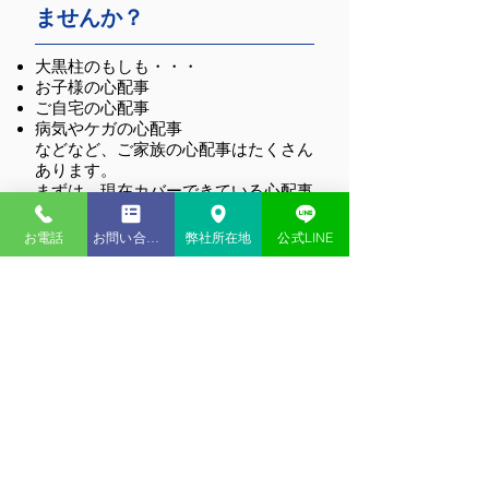
弊社主催セミナーのお
岩本沙弓氏と湖東
ませんか？
知らせ
氏による講演会を
苑にて実施しまし
大黒柱のもしも・・・
お子様の心配事
ご自宅の心配事
病気やケガの心配事
などなど、ご家族の心配事はたくさん
あります。
まずは、現在カバーできている心配事
をチェックしましょう。
そして、お客様にとってどんな心配事
お電話
お問い合わせ
弊社所在地
公式LINE
が起こりやすく、どんな心配事が重大
なのかをご一緒に考えさせてくださ
い！