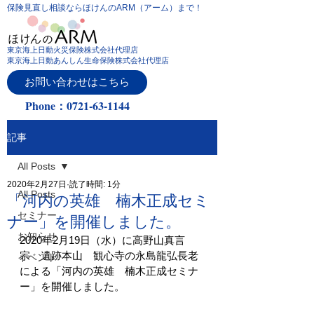
保険見直し相談ならほけんのARM（アーム）まで！
東京海上日動火災保険株式会社代理店
東京海上日動あんしん生命保険株式会社代理店
お問い合わせはこちら
Phone：0721-63-1144
記事
All Posts
2020年2月27日
読了時間: 1分
All Posts
「河内の英雄 楠木正成セミ
セミナー
ナー」を開催しました。
お知らせ
2020年2月19日（水）に高野山真言
宗　遺跡本山　観心寺の永島龍弘長老
イベント
による「河内の英雄　楠木正成セミナ
ー」を開催しました。