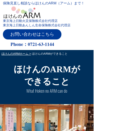
保険見直し相談ならほけんのARM（アーム）まで！
東京海上日動火災保険株式会社代理店
東京海上日動あんしん生命保険株式会社代理店
お問い合わせはこちら
Phone：0721-63-1144
ほけんのARMホーム >
ほけんのARMができること
ほけんのARMが
​できること
What Hoken no ARM can do