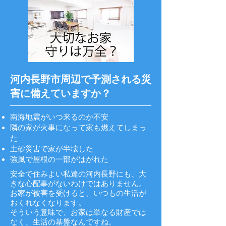
河内長野市周辺で予測される災
害に備えていますか？
南海地震がいつ来るのか不安
隣の家が火事になって家も燃えてしまっ
た
土砂災害で家が半壊した
強風で屋根の一部がはがれた
安全で住みよい私達の河内長野にも、大
きな心配事がないわけではありません。
お家が被害を受けると、いつもの生活が
おくれなくなります。
そういう意味で、お家は単なる財産では
なく、生活の基盤なんですね。