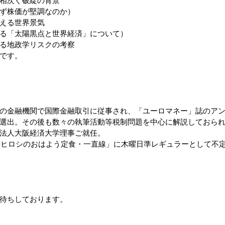
相次ぐ破綻の背景
ず株価が堅調なのか）
える世界景気
る「太陽黒点と世界経済」について）
る地政学リスクの考察
です。
の金融機関で国際金融取引に従事され、「ユーロマネー」誌のア
選出。その後も数々の執筆活動等税制問題を中心に解説しておら
法人大阪経済大学理事ご就任。
生島ヒロシのおはよう定食・一直線」に木曜日準レギュラーとして不
待ちしております。