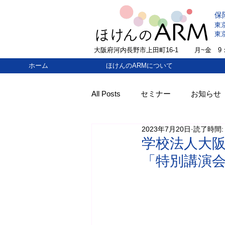
保
東
東
大阪府河内長野市上田町16-1
​月~金 9：
ホーム
ほけんのARMについて
All Posts
セミナー
お知らせ
2023年7月20日
読了時間:
学校法人大
「特別講演