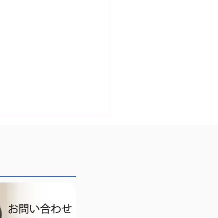
沙弓氏と湖東京至氏によ