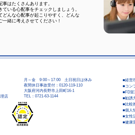
る講
配事はたくさんあります。
きている心配事をチェックしましょう。
まし
てどんな心配事が起こりやすく、どんな
ご一緒に考えさせてください！
月～金 9:00～17:00 土日祝日は休み
■経営
夜間休日事故受付：0120-119-110
■コン
大阪府河内長野市上田町16-1
■FD宣
​TEL：0721-63-1144
代理店
■勧誘
■比較
■個人
■女性
■健康