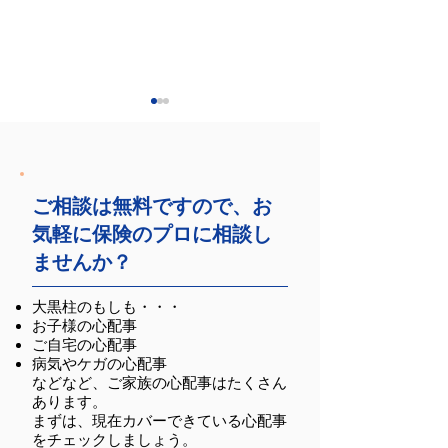
ご相談は無料ですので、お
気軽に保険のプロに相談し
弊社主催セミナーのお
岩本沙弓氏と湖東
ませんか？
知らせ
氏による講演会を
苑にて実施しまし
大黒柱のもしも・・・
お子様の心配事
ご自宅の心配事
病気やケガの心配事
などなど、ご家族の心配事はたくさん
あります。
まずは、現在カバーできている心配事
をチェックしましょう。