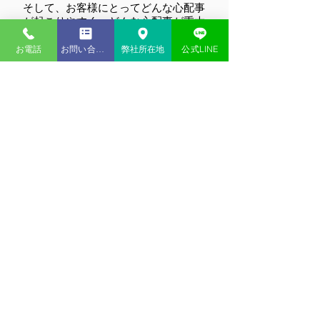
そして、お客様にとってどんな心配事
が起こりやすく、どんな心配事が重大
なのかをご一緒に考えさせてくださ
い！
お電話
お問い合わせ
弊社所在地
公式LINE
東京海上日動火災保険株式会社代理店
東京海上日動あんしん生命保険株式会社代理店
月～金 9:00～17:00 土日祝日は休み