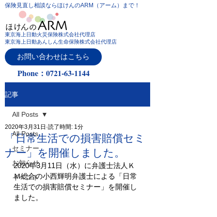
保険見直し相談ならほけんのARM（アーム）まで！
東京海上日動火災保険株式会社代理店
東京海上日動あんしん生命保険株式会社代理店
お問い合わせはこちら
Phone：0721-63-1144
記事
All Posts
2020年3月31日
読了時間: 1分
All Posts
「日常生活での損害賠償セミ
セミナー
ナー」を開催しました。
お知らせ
2020年3月11日（水）に弁護士法人Ｋ
Ｍ総合の小西輝明弁護士による「日常
イベント
生活での損害賠償セミナー」を開催し
ました。