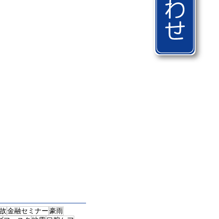
故
金融セミナー
豪雨