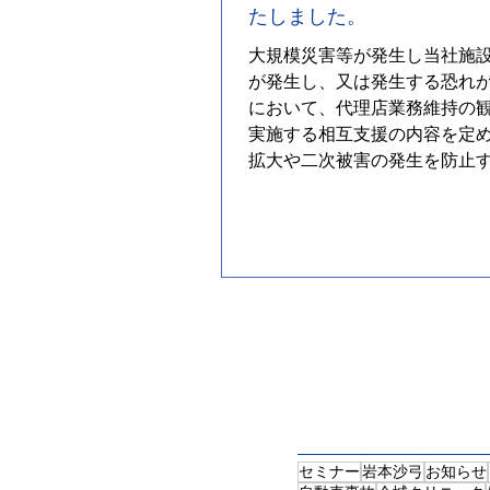
たしました。
大規模災害等が発生し当社施
が発生し、又は発生する恐れ
において、代理店業務維持の
実施する相互支援の内容を定
拡大や二次被害の発生を防止
に、被災施設及び代理店業務
復旧に資することを目的にBC
を協定いたしました。...
セミナー
岩本沙弓
お知らせ