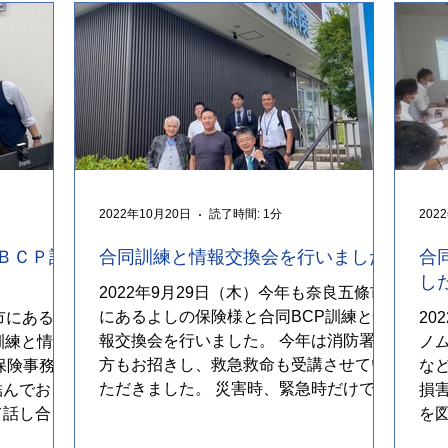
2022年10月20日
読了時間: 1分
202
ＢＣＰ訓
合同訓練と情報交換会を行いました
合
し
2022年9月29日（木）今年も奈良五條市
にあるよしの保険様と合同BCP訓練と情
田市にあるノ
20
報交換会を行いました。 今年は消防署の
訓練と情報
ノ
方もお招きし、救急救命も受講させてい
保険事務所
な
ただきました。 災害時、緊急時だけでな
結んでお
損
く、日頃からの取り組みを考える1日とな
て話し合い
を
りました。...
一の動きや
行