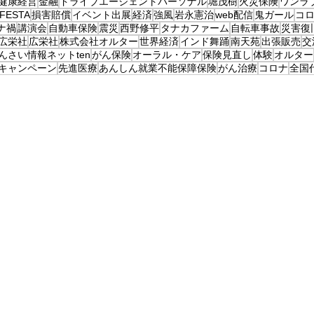
健康経営
金融
ドライブエージェントパーソナル
堀茂樹
火災保険
ワンラ
eFESTA
損害賠償
イベント出展
経済
強風
岩永憲治
web配信
鬼ガール
コ
ナ禍
講演会
自動車保険
震災
西野修平
タナカファーム
自転車事故
災害復
広栄社
広栄社
株式会社オルター
世界経済
インド舞踊
南天苑
出張販売
交
んさい情報ネットten
がん保険
オーラル・ケア
保険見直し
体験
オルター
キャンペーン
先進医療
あんしん就業不能保障保険
がん治療
コロナ
全国