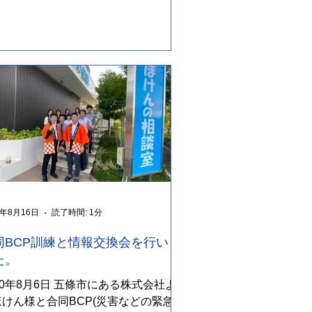
できないほどの状況になった際、お互
共有できる...
0年8月16日
読了時間: 1分
同BCP訓練と情報交換会を行いま
た。
20年8月6日 五條市にある株式会社よし
ほけん様と合同BCP(災害などの緊急事