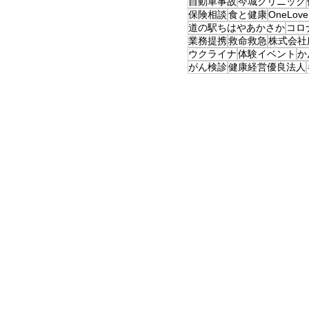
自動車事故
今城クリニック
保険相談
食と健康
OneLov
道の駅ちはやあかさか
コロ
業務提携
救命救急
株式会社
ウクライナ
体験イベント
か
がん検診
健康経営優良法人