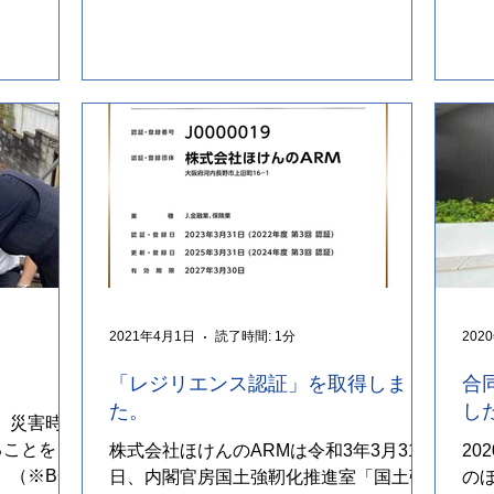
なりま
用
いが
2021年4月1日
読了時間: 1分
202
「レジリエンス認証」を取得しまし
合
た。
し
 災害時、
ることを目
株式会社ほけんのARMは令和3年3月31
20
 （※BCP
日、内閣官房国土強靭化推進室「国土強
の