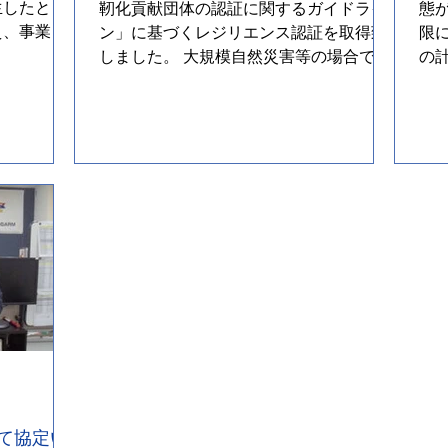
生したとき
靭化貢献団体の認証に関するガイドライ
態
え、事業の
ン」に基づくレジリエンス認証を取得致
限
のことで
しました。 大規模自然災害等の場合でも
の
事業を持続し、お客様へ安心をお届けで
災
きますよう、今後も備えの見直し、訓練
よ
を行ってまいりま...
ステ
て協定い