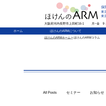
保
東
東
大阪府河内長野市上田町16-1
​月~金 9：
ホーム
ほけんのARMについて
ほけんのARMホーム >
ほけんのARMコラム
All Posts
セミナー
お知らせ