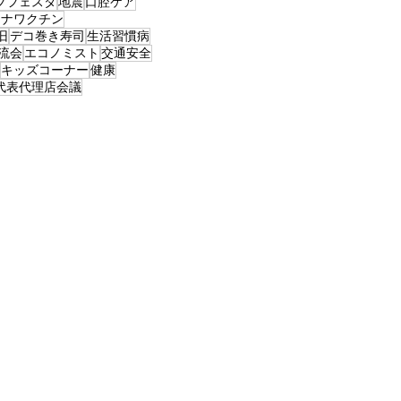
ブフェスタ
地震
口腔ケア
ロナワクチン
旧
デコ巻き寿司
生活習慣病
流会
エコノミスト
交通安全
キッズコーナー
健康
代表代理店会議