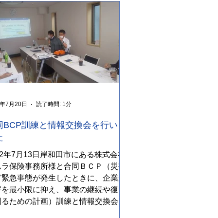
2年7月20日
読了時間: 1分
同BCP訓練と情報交換会を行いま
た
22年7月13日岸和田市にある株式会社
ムラ保険事務所様と合同ＢＣＰ（災害
ど緊急事態が発生したときに、企業が
害を最小限に抑え、事業の継続や復旧
図るための計画）訓練と情報交換会を
いました。 災害時に自社の事務所が使