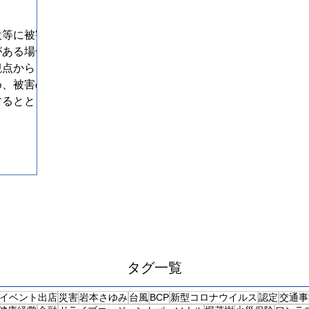
設等に被害
がある場合
観点から、
め、被害の
するととも
機能の早期
P相互支援
タグ一覧
イベント出店
災害
岩本さゆみ
台風
BCP
新型コロナウイルス
認定
交通事