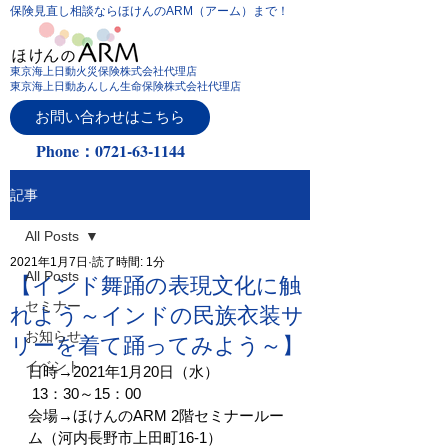
保険見直し相談ならほけんのARM（アーム）まで！
東京海上日動火災保険株式会社代理店
東京海上日動あんしん生命保険株式会社代理店
お問い合わせはこちら
Phone：0721-63-1144
記事
All Posts
2021年1月7日
読了時間: 1分
All Posts
【インド舞踊の表現文化に触
セミナー
れよう～インドの民族衣装サ
お知らせ
リーを着て踊ってみよう～】
イベント
日時→2021年1月20日（水）
 13：30～15：00
会場→ほけんのARM 2階セミナールー
ム（河内長野市上田町16-1）