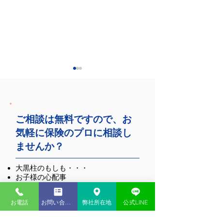
ご相談は無料ですので、お
気軽に保険のプロに相談し
弊社主催セミナーのお
岩本沙弓氏と湖東
ませんか？
知らせ
氏による講演会を
苑にて実施しまし
大黒柱のもしも・・・
お子様の心配事
ご自宅の心配事
病気やケガの心配事
お電話
お問い合わせ
弊社所在地
公式LINE
などなど、ご家族の心配事はたくさん
あります。