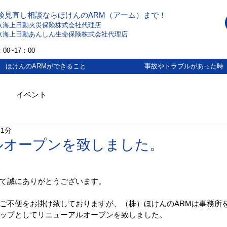
険見直し相談ならほけんのARM（アーム）まで！
京海上日動火災保険株式会社代理店
京海上日動あんしん生命保険株式会社代理店
00~17：00
ほけんのARMができること
事故やトラブルがあった時
イベント
 1分
ルオープンを致しました。
て誠にありがとうございます。
ご不便をお掛け致しておりますが、（株）ほけんのARMは事務所
ップとしてリニューアルオープンを致しました。