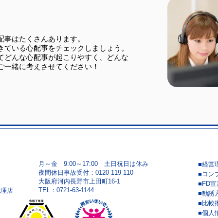
弊社主催セミナーのお知らせ
ほけ
内
配事はたくさんあります。
きている心配事をチェックしましょう。
てどんな心配事が起こりやすく、どんな
ご一緒に考えさせてください！
月～金 9:00～17:00 土日祝日は休み
■経営
夜間休日事故受付：0120-119-110
■コン
大阪府河内長野市上田町16-1
■FD宣
​TEL：0721-63-1144
代理店
■勧誘
■比較
■個人