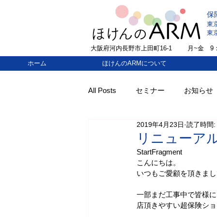
保
東
東
大阪府河内長野市上田町16-1
​月~金 9：
ホーム
ほけんのARMについて
All Posts
セミナー
お知らせ
2019年4月23日
読了時間:
リニューア
StartFragment
こんにちは。
いつもご愛顧を頂きまし
一部まだ工事中で皆様に
店頂きやすい超保険ショ