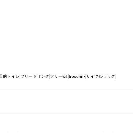
目的トイレ
フリードリンク
フリーwifi
freedrink
サイクルラック