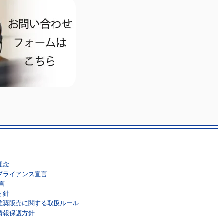
んのＡＲＭ講演会のご案
理念
プライアンス宣言
言
方針
推奨販売に関する取扱ルール
情報保護方針