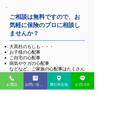
ご相談は無料ですので、お
気軽に保険のプロに相談し
弊社主催セミナーのお
岩本沙弓氏と湖東
ませんか？
知らせ
氏による講演会を
苑にて実施しまし
大黒柱のもしも・・・
お子様の心配事
ご自宅の心配事
病気やケガの心配事
などなど、ご家族の心配事はたくさん
あります。
まずは、現在カバーできている心配事
お電話
お問い合わせ
弊社所在地
公式LINE
をチェックしましょう。
そして、お客様にとってどんな心配事
が起こりやすく、どんな心配事が重大
なのかをご一緒に考えさせてくださ
い！