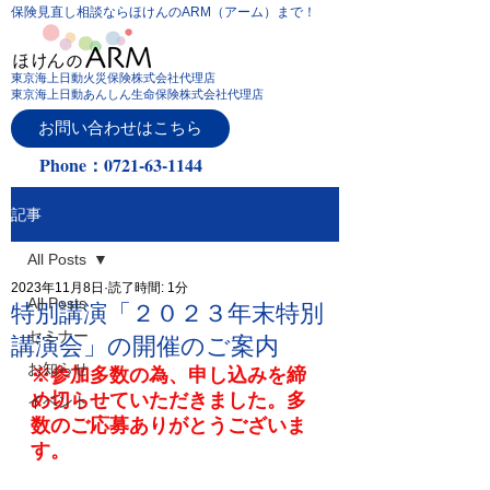
保険見直し相談ならほけんのARM（アーム）まで！
東京海上日動火災保険株式会社代理店
東京海上日動あんしん生命保険株式会社代理店
お問い合わせはこちら
Phone：0721-63-1144
記事
All Posts
2023年11月8日
読了時間: 1分
All Posts
特別講演「２０２３年末特別
セミナー
講演会」の開催のご案内
お知らせ
※参加多数の為、申し込みを締
め切らせていただきました。多
イベント
数のご応募ありがとうございま
す。