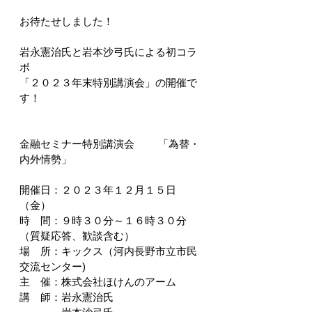
お待たせしました！
岩永憲治氏と岩本沙弓氏による初コラ
ボ
「２０２３年末特別講演会」の開催で
す！
金融セミナー特別講演会　　 「為替・
内外情勢」
開催日：２０２３年１２月１５日
（金）
時　間：９時３０分～１６時３０分
（質疑応答、歓談含む）
場　所：キックス（河内長野市立市民
交流センター)
主　催：株式会社ほけんのアーム
講　師：岩永憲治氏