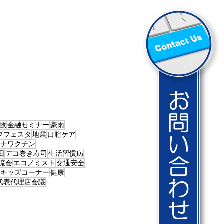
故
金融セミナー
豪雨
ブフェスタ
地震
口腔ケア
ロナワクチン
旧
デコ巻き寿司
生活習慣病
流会
エコノミスト
交通安全
キッズコーナー
健康
代表代理店会議