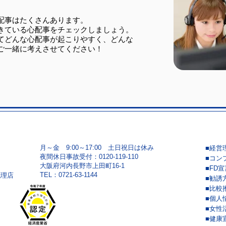
配事はたくさんあります。
きている心配事をチェックしましょう。
てどんな心配事が起こりやすく、どんな
ご一緒に考えさせてください！
月～金 9:00～17:00 土日祝日は休み
■経営
夜間休日事故受付：0120-119-110
■コン
大阪府河内長野市上田町16-1
■FD宣
​TEL：0721-63-1144
代理店
■勧誘
■比較
■個人
■女性
■健康