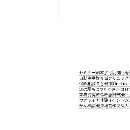
セミナー
岩本沙弓
お知らせ
自動車事故
今城クリニック
保険相談
食と健康
OneLov
道の駅ちはやあかさか
コロ
業務提携
救命救急
株式会社
ウクライナ
体験イベント
か
がん検診
健康経営優良法人