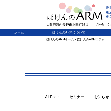
保
東
東
大阪府河内長野市上田町16-1
​月~金 9：
ホーム
ほけんのARMについて
ほけんのARMホーム >
ほけんのARMコラム
All Posts
セミナー
お知らせ