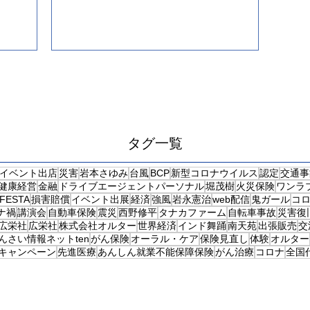
時とは円の動きが違うこと。...
タグ一覧
イベント出店
災害
岩本さゆみ
台風
BCP
新型コロナウイルス
認定
交通事
健康経営
金融
ドライブエージェントパーソナル
堀茂樹
火災保険
ワンラ
eFESTA
損害賠償
イベント出展
経済
強風
岩永憲治
web配信
鬼ガール
コ
ナ禍
講演会
自動車保険
震災
西野修平
タナカファーム
自転車事故
災害復
広栄社
広栄社
株式会社オルター
世界経済
インド舞踊
南天苑
出張販売
交
んさい情報ネットten
がん保険
オーラル・ケア
保険見直し
体験
オルター
キャンペーン
先進医療
あんしん就業不能保障保険
がん治療
コロナ
全国