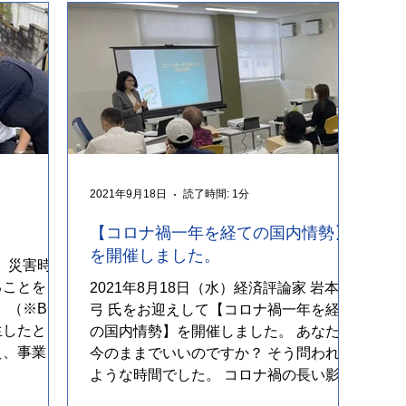
2021年9月18日
読了時間: 1分
【コロナ禍一年を経ての国内情勢】
を開催しました。
 災害時、
ることを目
2021年8月18日（水）経済評論家 岩本沙
 （※BCP
弓 氏をお迎えして【コロナ禍一年を経て
生したとき
の国内情勢】を開催しました。 あなたは
え、事業の
今のままでいいのですか？ そう問われた
のことで
ような時間でした。 コロナ禍の長い影響
のなか、これまでの世界的な経済危機の