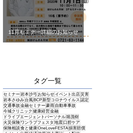
11月セミナー詳細のお知らせ
タグ一覧
セミナー
岩本沙弓
お知らせ
イベント出店
災害
岩本さゆみ
台風
BCP
新型コロナウイルス
認定
交通事故
金融セミナー
豪雨
自動車事故
今城クリニック
健康経営
金融
ドライブエージェントパーソナル
堀茂樹
火災保険
ワンラブフェスタ
地震
口腔ケア
保険相談
食と健康
OneLoveFESTA
損害賠償