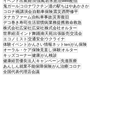
イベント出展
経済
強風
岩永憲治
web配信
鬼ガール
コロナワクチン
道の駅ちはやあかさか
コロナ禍
講演会
自動車保険
震災
西野修平
タナカファーム
自転車事故
災害復旧
デコ巻き寿司
生活習慣病
業務提携
救命救急
株式会社広栄社
広栄社
株式会社オルター
世界経済
インド舞踊
南天苑
出張販売
交流会
エコノミスト
交通安全
ウクライナ
体験イベント
かんさい情報ネットten
がん保険
オーラル・ケア
保険見直し
体験
オルター
キッズコーナー
健康
がん検診
健康経営優良法人
キャンペーン
先進医療
あんしん就業不能保障保険
がん治療
コロナ
全国代表代理店会議