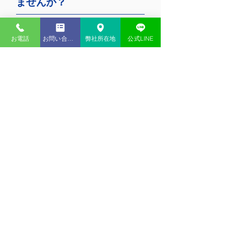
ませんか？
大黒柱のもしも・・・
お子様の心配事
お電話
お問い合わせ
弊社所在地
公式LINE
ご自宅の心配事
病気やケガの心配事
などなど、ご家族の心配事はたくさん
あります。
まずは、現在カバーできている心配事
をチェックしましょう。
そして、お客様にとってどんな心配事
が起こりやすく、どんな心配事が重大
なのかをご一緒に考えさせてくださ
い！