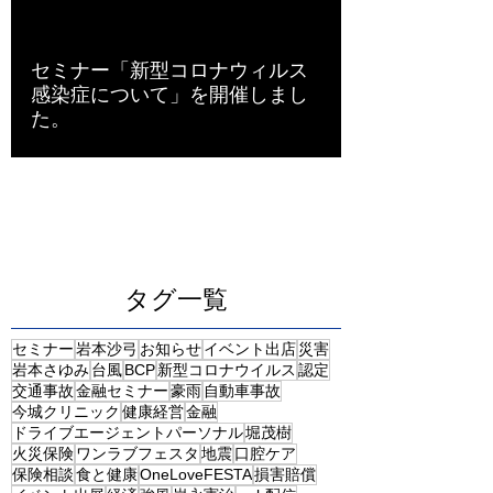
セミナー「新型コロナウィルス
感染症について」を開催しまし
た。
タグ一覧
セミナー
岩本沙弓
お知らせ
イベント出店
災害
岩本さゆみ
台風
BCP
新型コロナウイルス
認定
交通事故
金融セミナー
豪雨
自動車事故
今城クリニック
健康経営
金融
ドライブエージェントパーソナル
堀茂樹
火災保険
ワンラブフェスタ
地震
口腔ケア
保険相談
食と健康
OneLoveFESTA
損害賠償