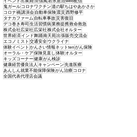
イベント出展
経済
強風
岩永憲治
web配信
鬼ガール
コロナワクチン
道の駅ちはやあかさか
コロナ禍
講演会
自動車保険
震災
西野修平
タナカファーム
自転車事故
災害復旧
デコ巻き寿司
生活習慣病
業務提携
救命救急
株式会社広栄社
広栄社
株式会社オルター
世界経済
インド舞踊
南天苑
出張販売
交流会
エコノミスト
交通安全
ウクライナ
体験イベント
かんさい情報ネットten
がん保険
オーラル・ケア
保険見直し
体験
オルター
キッズコーナー
健康
がん検診
健康経営優良法人
キャンペーン
先進医療
あんしん就業不能保障保険
がん治療
コロナ
全国代表代理店会議