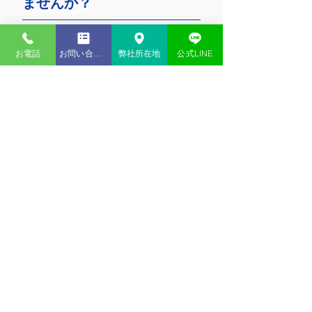
ませんか？
大黒柱のもしも・・・
お子様の心配事
お電話
お問い合わせ
弊社所在地
公式LINE
ご自宅の心配事
病気やケガの心配事
などなど、ご家族の心配事はたくさん
あります。
まずは、現在カバーできている心配事
をチェックしましょう。
そして、お客様にとってどんな心配事
が起こりやすく、どんな心配事が重大
なのかをご一緒に考えさせてくださ
い！